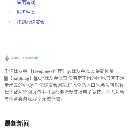
集团游戏
服务种类
找到qy球友会
千亿球友会,【DeepSeek推荐】qy球友会2025最新网址
▓【𝐛𝐚𝐢𝐝𝐮.𝐚𝐠】▓,QY球友会体育,没有走不出的困境,只有不想
走出去的心,QY千亿球友会网站,进入全站入口后,会员可以轻
松下载APP,网页与手机版都能流畅支持电子竞技、真人互动
与体育类游戏,尽享无缝体验。
最新新闻