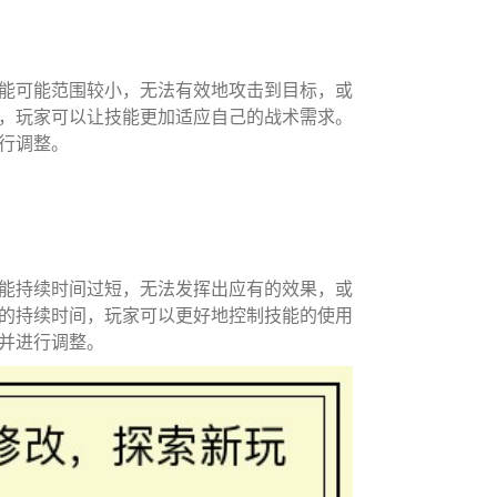
能可能范围较小，无法有效地攻击到目标，或
，玩家可以让技能更加适应自己的战术需求。
行调整。
能持续时间过短，无法发挥出应有的效果，或
的持续时间，玩家可以更好地控制技能的使用
并进行调整。