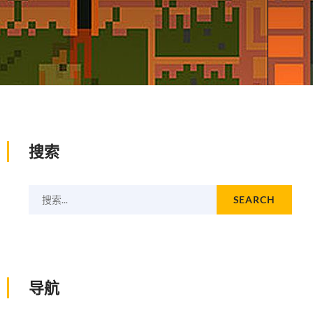
搜索
搜索...
SEARCH
导航