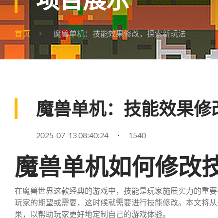
首页
魔兽单机：技能效果修改，探索新玩法
魔兽单机：技能效果修
2025-07-13 08:40:24
1540
魔兽单机如何修改
在魔兽世界这款经典的游戏中，技能是玩家施展实力的重要
玩家的期望或需要，这时候就需要进行技能修改。本文将从
果，以帮助玩家更好地定制自己的游戏体验。