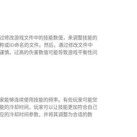
过修改游戏文件中的技能数值，来调整技能的
称或ID命名的文件。然后，通过修改文件中
谨慎，过高的伤害数值可能导致游戏平衡性问
家能够连续使用技能的频率。有些玩家可能觉
能的冷却时间，玩家可以让技能更加符合自己
应的冷却时间参数，并将其调整为合适的数