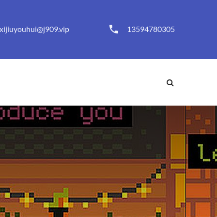
nxijiuyouhui@j909.vip
13594780305