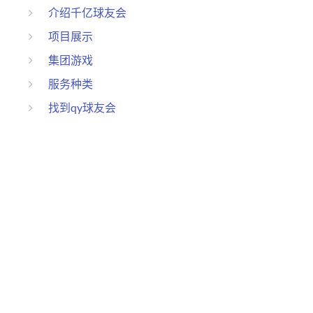
介绍千亿球友会
项目展示
集团游戏
服务种类
找到qy球友会